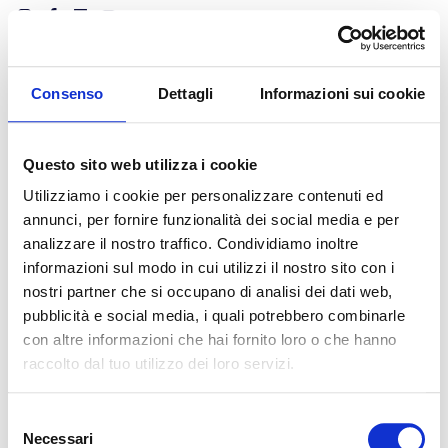
Consenso
Dettagli
Informazioni sui cookie
Taggato
Comunicati stampa 2024
Questo sito web utilizza i cookie
Utilizziamo i cookie per personalizzare contenuti ed
annunci, per fornire funzionalità dei social media e per
analizzare il nostro traffico. Condividiamo inoltre
informazioni sul modo in cui utilizzi il nostro sito con i
nostri partner che si occupano di analisi dei dati web,
Iscriviti alla Newsletter
pubblicità e social media, i quali potrebbero combinarle
Contatti
con altre informazioni che hai fornito loro o che hanno
raccolto dal tuo utilizzo dei loro servizi.
Sede legale
Piazza Leonardo da Vinci, 32
20133 Milano
Selezione
Sede operativa
Necessari
del