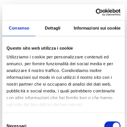
menzioni
tra articoli, blog, post e condivisioni su
canali diversi. Il picco è arrivato tra il 24 e il 26
giugno, ma
il racconto è andato avanti anche
dopo.
E – cosa mai scontata –
non c’è stata nemmeno
Consenso
Dettagli
Informazioni sui cookie
una voce critica
. Tutti i commenti e le citazioni
sono stati
positivi o neutri
, con parole come
sostenibilità
,
ricerca
,
industria
,
digitale
,
transizione
a tornare spesso.
Questo sito web utilizza i cookie
Esattamente i valori che volevamo mettere al
centro.
Utilizziamo i cookie per personalizzare contenuti ed
annunci, per fornire funzionalità dei social media e per
analizzare il nostro traffico. Condividiamo inoltre
Le campagne pubblicitarie? Un acceleratore,
informazioni sul modo in cui utilizzi il nostro sito con i
non un megafono
nostri partner che si occupano di analisi dei dati web,
Sì, abbiamo investito anche in comunicazione a
pubblicità e social media, i quali potrebbero combinarle
pagamento. E lo abbiamo fatto in modo
selettivo.
con altre informazioni che hai fornito loro o che hanno
Su LinkedIn e Instagram, ad esempio, abbiamo
raccolto dal tuo utilizzo dei loro servizi.
raggiunto
quasi 3 milioni di persone
.
Ma non era una corsa ai numeri: era una
strategia per
portare l’evento alle persone
Selezione
giuste, al momento giusto
, con contenuti che
Necessari
potessero incuriosire, informare, spingere a
del