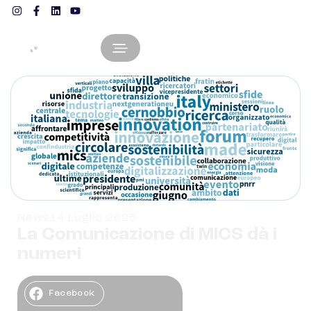
News
14 Luglio 2025
La Comunicazione di MICS dà i
numeri
Articolo di:
Enza Gioia
Facebook