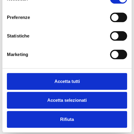
partecipare.
consenso
Preferenze
E adesso?
Ora possiamo tornare a lavorare, su altri
Statistiche
progetti e in gruppo, come sempre.
Perché la comunicazione non lavora mai da
sola: è parte di un sistema che risulta
perfetto e performante quando ogni
Marketing
funzione – strategia, operatività, relazioni,
contenuto scientifico – si muove in modo
coordinato.
Un lavoro di squadra vero, dove ognuno sa cosa
fare, quando farlo, ma soprattutto sa come
Accetta tutti
contribuire al risultato comune.
Ed è proprio questa sinergia che trasforma
un evento in un’esperienza memorabile.
Accetta selezionati
PRECEDENTE
SUCCESSIVO
Rifiuta
Francesco Brandi vince una MSCA-PF sul riciclo chimico delle plastiche
Economia circolare e sostenibilità nel Made in Italy fra innovazione sociale e tecnologica. Riflessioni dal progetto FoRWARD