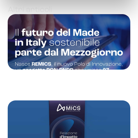
Altri articoli
News
3 Agosto 2026
di
Enza Gioia
REMICS e Polo MICS: al via il progetto PON per
consolidare l’economia circolare nel
manifatturiero